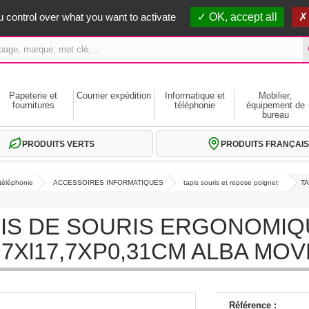
erts dès 59€ HT
 control over what you want to activate
OK, accept all
Papeterie et
Courrier expédition
Informatique et
Mobilier,
fournitures
téléphonie
équipement de
bureau
PRODUITS VERTS
PRODUITS FRANÇAIS
 téléphonie
ACCESSOIRES INFORMATIQUES
tapis souris et repose poignet
TA
IS DE SOURIS ERGONOMIQ
,7Xl17,7XP0,31CM ALBA MO
Référence :