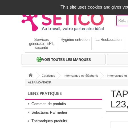
A votre service depuis 1971
-
02 32 22 35 20
- Frais off
This site uses cookies and gives you
Services
Hygiène entretien
La Restauration
généraux, EPI,
sécurité
VOIR TOUTES LES MARQUES
Catalogue
Informatique et téléphonie
Informatique et
ALBA MOVEHOP
TAP
LIENS PRATIQUES
L23
Gammes de produits
Sélections Par métier
Thématiques produits