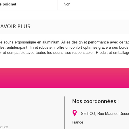
e poignet
Non
SAVOIR PLUS
de souris ergonomique en aluminium. Alliez design et performance avec ce ta
des. antidérapant, fin et robuste, il offre un confort optimisé grâce à ses bor
er et compatible avec toutes les souris Eco-responsable : Produit et emballa
Nos coordonnées :
SETICO, Rue Maurice Douc
France
elles