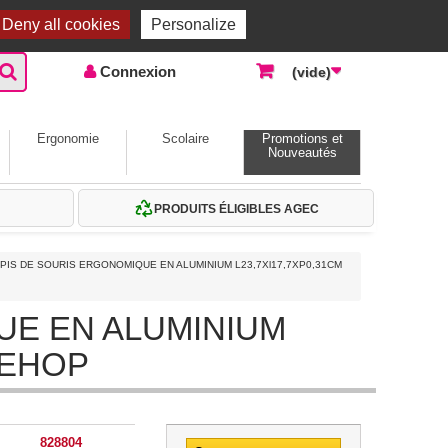
Accueil |
Contactez-nous
Connexion
Deny all cookies
Personalize
Connexion
(vide)
Ergonomie
Scolaire
Promotions et
Nouveautés
PRODUITS ÉLIGIBLES AGEC
PIS DE SOURIS ERGONOMIQUE EN ALUMINIUM L23,7Xl17,7XP0,31CM
UE EN ALUMINIUM
VEHOP
828804