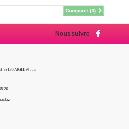
Comparer (
0
)
Nous suivre
et 27120 AIGLEVILLE
35.20
o.biz