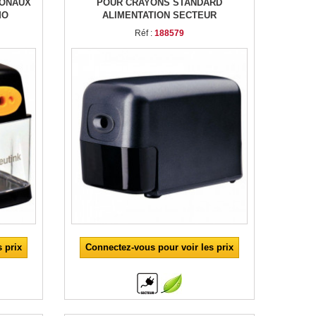
GONAUX
POUR CRAYONS STANDARD
MO
ALIMENTATION SECTEUR
Réf :
188579
 prix
Connectez-vous pour voir les prix