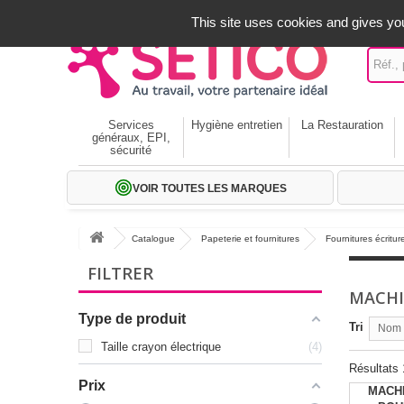
A votre service depuis 1971
-
02 32 22 35 20
- Frais off
This site uses cookies and gives you
Services
Hygiène entretien
La Restauration
généraux, EPI,
sécurité
VOIR TOUTES LES MARQUES
Catalogue
Papeterie et fournitures
Fournitures écritur
FILTRER
MACHI
Type de produit
Tri
Nom p
Taille crayon électrique
4
Résultats 1
Prix
MACHI