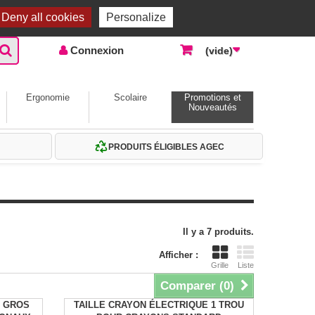
Accueil |
Contactez-nous
Connexion
Deny all cookies
Personalize
Connexion
(vide)
Ergonomie
Scolaire
Promotions et
Nouveautés
PRODUITS ÉLIGIBLES AGEC
Il y a 7 produits.
Afficher :
Grille
Liste
Comparer (
0
)
E GROS
TAILLE CRAYON ÉLECTRIQUE 1 TROU