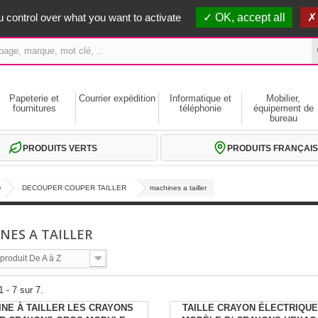
erts dès 59€ HT
 control over what you want to activate
OK, accept all
Papeterie et
Courrier expédition
Informatique et
Mobilier,
fournitures
téléphonie
équipement de
bureau
PRODUITS VERTS
PRODUITS FRANÇAIS
e
DECOUPER COUPER TAILLER
machines a tailler
NES A TAILLER
roduit De A à Z
 - 7 sur 7.
NE À TAILLER LES CRAYONS
TAILLE CRAYON ÉLECTRIQU