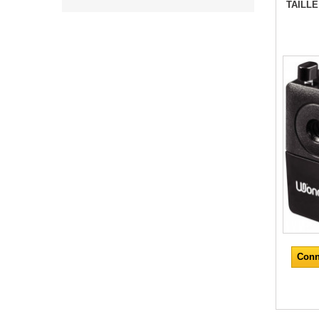
TAILL
Conn