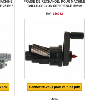
MACHINE
FRAISE DE RECHANGE. POUR MACHINE
F 254987
TAILLE-CRAYON RÉFÉRENCE 59509
Réf :
156032
 prix
Connectez-vous pour voir les prix