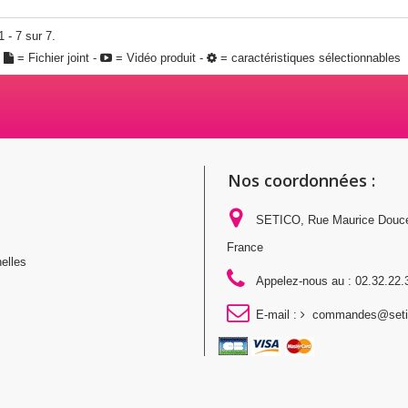
 - 7 sur 7.
:
= Fichier joint -
= Vidéo produit -
= caractéristiques sélectionnables
Nos coordonnées :
SETICO, Rue Maurice Douc
France
elles
Appelez-nous au :
02.32.22.
E-mail :
commandes@setic