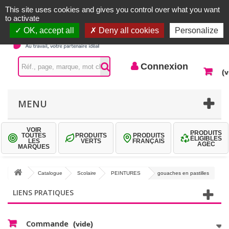
Accueil |
Contactez-nous
Connexion
This site uses cookies and gives you control over what you want
to activate
OK, accept all
Deny all cookies
Personalize
Connexion
(v
MENU
VOIR
PRODUITS
TOUTES
PRODUITS
PRODUITS
ÉLIGIBLES
LES
VERTS
FRANÇAIS
AGEC
MARQUES
Catalogue
Scolaire
PEINTURES
gouaches en pastilles
LIENS PRATIQUES
Commande
(vide)