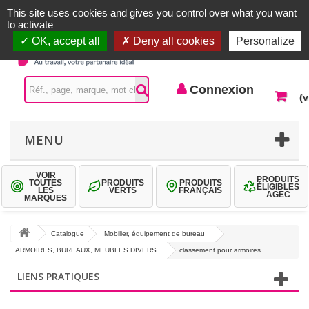
Accueil |
Contactez-nous
Connexion
This site uses cookies and gives you control over what you want
to activate
OK, accept all
Deny all cookies
Personalize
Connexion
(v
MENU
VOIR
PRODUITS
TOUTES
PRODUITS
PRODUITS
ÉLIGIBLES
LES
VERTS
FRANÇAIS
AGEC
MARQUES
Catalogue
Mobilier, équipement de bureau
ARMOIRES, BUREAUX, MEUBLES DIVERS
classement pour armoires
LIENS PRATIQUES