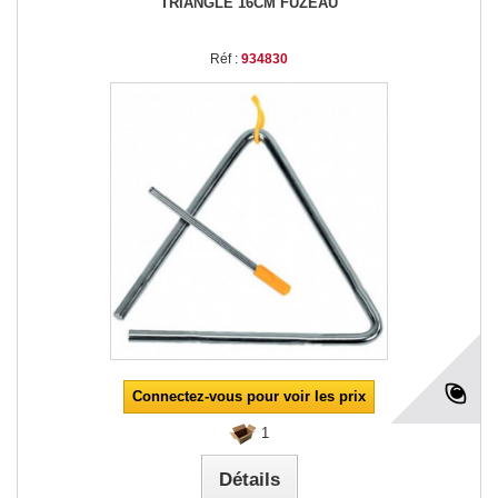
TRIANGLE 16CM FUZEAU
Réf :
934830
Connectez-vous pour voir les prix
1
Détails