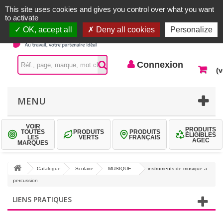
Accueil |
Contactez-nous
Connexion
This site uses cookies and gives you control over what you want
to activate
OK, accept all
Deny all cookies
Personalize
Connexion
(v
MENU
VOIR
PRODUITS
TOUTES
PRODUITS
PRODUITS
ÉLIGIBLES
LES
VERTS
FRANÇAIS
AGEC
MARQUES
Catalogue
Scolaire
MUSIQUE
instruments de musique a
percussion
LIENS PRATIQUES