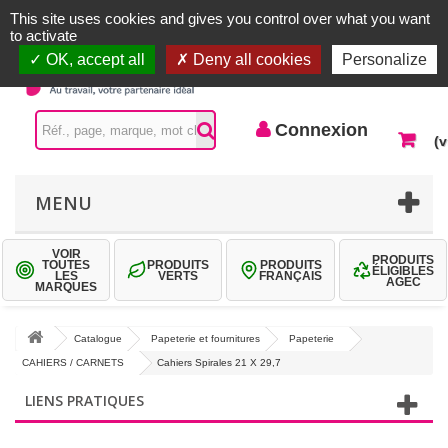
Accueil |
Contactez-nous
Connexion
This site uses cookies and gives you control over what you want
to activate
OK, accept all
Deny all cookies
Personalize
Connexion
(v
MENU
VOIR
PRODUITS
TOUTES
PRODUITS
PRODUITS
ÉLIGIBLES
LES
VERTS
FRANÇAIS
AGEC
MARQUES
Catalogue
Papeterie et fournitures
Papeterie
CAHIERS / CARNETS
Cahiers Spirales 21 X 29,7
LIENS PRATIQUES