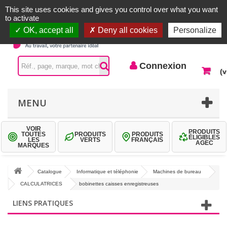
Accueil |
Contactez-nous
Connexion
This site uses cookies and gives you control over what you want
to activate
OK, accept all
Deny all cookies
Personalize
Connexion
(v
MENU
VOIR
PRODUITS
TOUTES
PRODUITS
PRODUITS
ÉLIGIBLES
LES
VERTS
FRANÇAIS
AGEC
MARQUES
Catalogue
Informatique et téléphonie
Machines de bureau
CALCULATRICES
bobinettes caisses enregistreuses
LIENS PRATIQUES