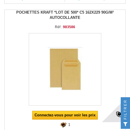
POCHETTES KRAFT *LOT DE 500* C5 162X229 90G/M²
AUTOCOLLANTE
Réf :
983586
FILTRER
Connectez-vous pour voir les prix
1