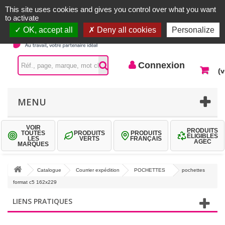
Accueil |
Contactez-nous
Connexion
This site uses cookies and gives you control over what you want
to activate
OK, accept all
Deny all cookies
Personalize
Connexion
(v
MENU
VOIR
PRODUITS
TOUTES
PRODUITS
PRODUITS
ÉLIGIBLES
LES
VERTS
FRANÇAIS
AGEC
MARQUES
Catalogue
Courrier expédition
POCHETTES
pochettes
format c5 162x229
LIENS PRATIQUES