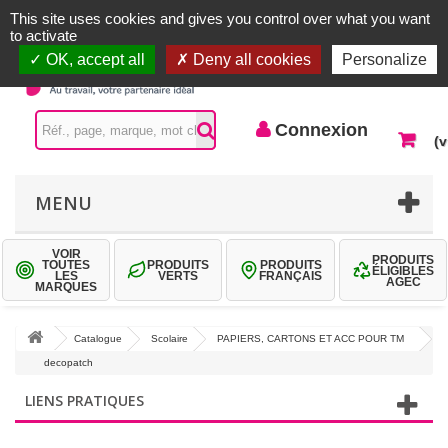
Accueil |
Contactez-nous
Connexion
This site uses cookies and gives you control over what you want
to activate
OK, accept all
Deny all cookies
Personalize
Connexion
(v
MENU
VOIR
PRODUITS
TOUTES
PRODUITS
PRODUITS
ÉLIGIBLES
LES
VERTS
FRANÇAIS
AGEC
MARQUES
Catalogue
Scolaire
PAPIERS, CARTONS ET ACC POUR TM
decopatch
LIENS PRATIQUES