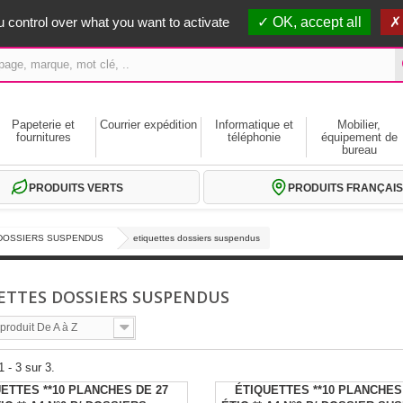
erts dès 59€ HT
 control over what you want to activate
OK, accept all
Papeterie et
Courrier expédition
Informatique et
Mobilier,
fournitures
téléphonie
équipement de
bureau
PRODUITS VERTS
PRODUITS FRANÇAIS
DOSSIERS SUSPENDUS
etiquettes dossiers suspendus
ETTES DOSSIERS SUSPENDUS
roduit De A à Z
 - 3 sur 3.
ETTES **10 PLANCHES DE 27
ÉTIQUETTES **10 PLANCHES