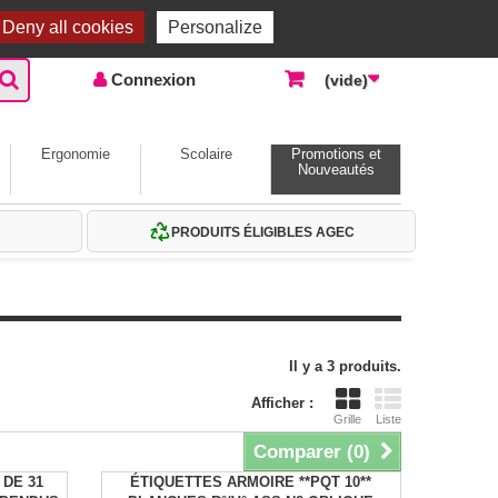
Accueil |
Contactez-nous
Connexion
Deny all cookies
Personalize
Connexion
(vide)
Ergonomie
Scolaire
Promotions et
Nouveautés
PRODUITS ÉLIGIBLES AGEC
Il y a 3 produits.
Afficher :
Grille
Liste
Comparer (
0
)
 DE 31
ÉTIQUETTES ARMOIRE **PQT 10**