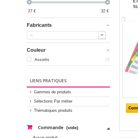
ÉT
S
27
€
32
€
Fabricants
--
Couleur
Assortis
3
LIENS PRATIQUES
Gammes de produits
Sélections Par métier
Conn
Thématiques produits
Commande
(vide)
Aucun produit