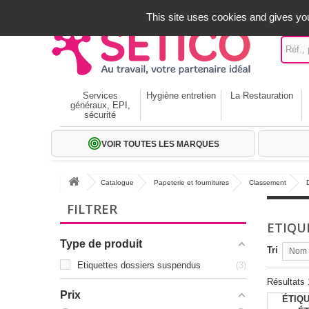
A votre service depuis 1971
-
02 32 22 35 20
- Frais off
This site uses cookies and gives you
Services
Hygiène entretien
La Restauration
généraux, EPI,
sécurité
VOIR TOUTES LES MARQUES
Catalogue
Papeterie et fournitures
Classement
FILTRER
ETIQU
Type de produit
Tri
Nom p
Etiquettes dossiers suspendus
3
Résultats 1
Prix
ÉTIQU