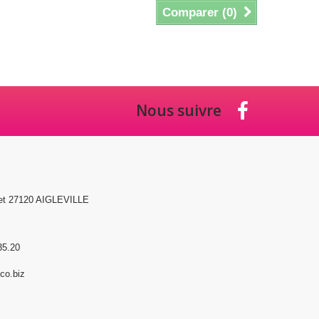
Comparer (
0
)
Nous suivre
et 27120 AIGLEVILLE
35.20
o.biz