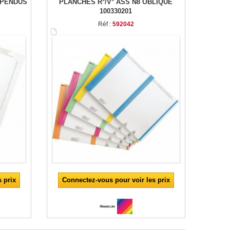
USPENDUS
PLANCHES R°/V° ASS N8 OBLIQUE
100330201
Réf :
592042
 prix
Connectez-vous pour voir les prix