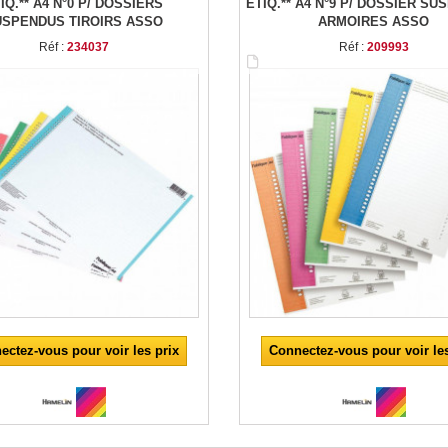
IQ.** A4 N°0 P/ DOSSIERS
ÉTIQ.** A4 N°9 P/ DOSSIER S
USPENDUS TIROIRS ASSO
ARMOIRES ASSO
Réf :
234037
Réf :
209993
ectez-vous pour voir les prix
Connectez-vous pour voir les