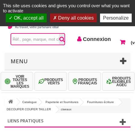
Accueil |
Contactez-nous
Connexion
This site uses cookies and gives you control over what you want
to activate
OK, accept all
Deny all cookies
Personalize
Connexion
(v
MENU
VOIR
PRODUITS
TOUTES
PRODUITS
PRODUITS
ÉLIGIBLES
LES
VERTS
FRANÇAIS
AGEC
MARQUES
Catalogue
Papeterie et fournitures
Fournitures écriture
DECOUPER COUPER TAILLER
ciseaux
LIENS PRATIQUES