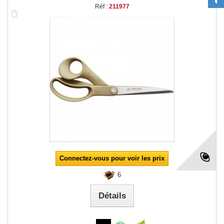
Réf :
211977
Connectez-vous pour voir les prix
6
Détails