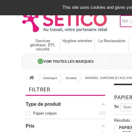
A votre service depuis 1971
-
02 32 22 35 20
- Frais off
This site uses cookies and gives you
Services
Hygiène entretien
La Restauration
généraux, EPI,
sécurité
VOIR TOUTES LES MARQUES
Catalogue
Scolaire
PAPIERS, CARTONS ET ACC PO
FILTRER
PAPIE
Type de produit
Tri
Nom p
Papier crépon
30
Résultats 
Prix
PAPIE