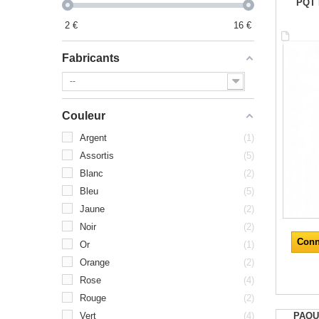
PQT 
2
€
16
€
Fabricants
--
Couleur
Argent
1
Assortis
5
Blanc
2
Bleu
5
Jaune
2
Noir
2
Conn
Or
1
Orange
2
Rose
4
Rouge
2
PAQU
Vert
4