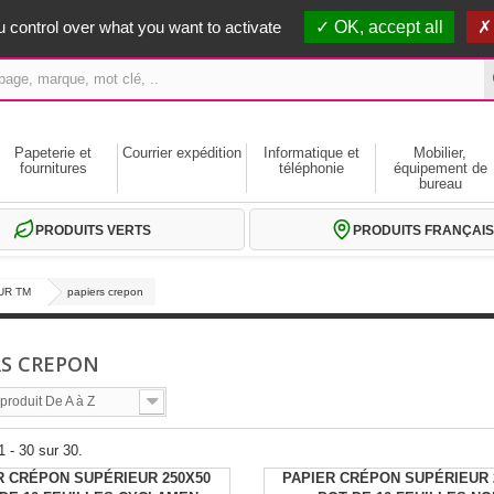
erts dès 59€ HT
 control over what you want to activate
OK, accept all
Papeterie et
Courrier expédition
Informatique et
Mobilier,
fournitures
téléphonie
équipement de
bureau
PRODUITS VERTS
PRODUITS FRANÇAIS
UR TM
papiers crepon
RS CREPON
roduit De A à Z
1 - 30 sur 30.
R CRÉPON SUPÉRIEUR 250X50
PAPIER CRÉPON SUPÉRIEUR 