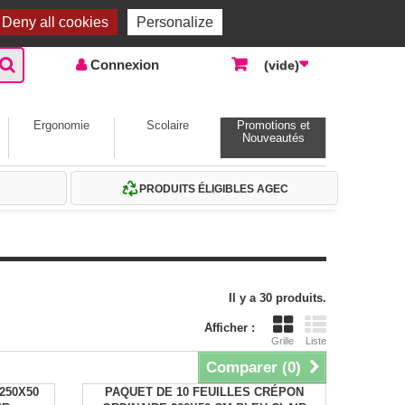
Accueil |
Contactez-nous
Connexion
Deny all cookies
Personalize
Connexion
(vide)
Ergonomie
Scolaire
Promotions et
Nouveautés
PRODUITS ÉLIGIBLES AGEC
Il y a 30 produits.
Afficher :
Grille
Liste
Comparer (
0
)
250X50
PAQUET DE 10 FEUILLES CRÉPON