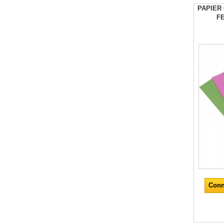
PAPIER
F
Conn