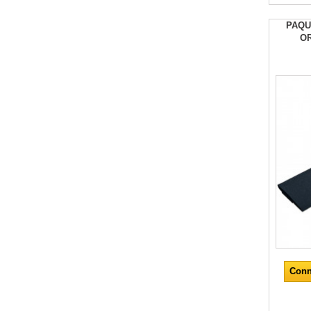
PAQU
OR
Conn