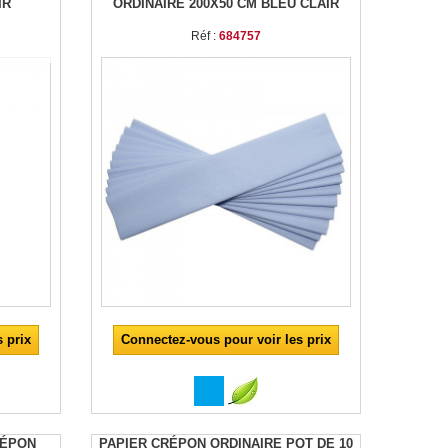
IR
ORDINAIRE 200X50 CM BLEU CLAIR
Réf :
684757
 prix
Connectez-vous pour voir les prix
RÉPON
PAPIER CRÉPON ORDINAIRE PQT DE 10