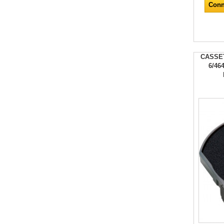
Conn
CASSE
6/4