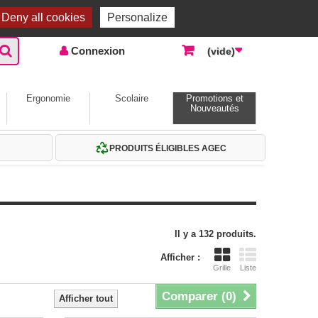
Accueil |
Contactez-nous
Connexion
Deny all cookies
Personalize
Connexion
(vide)
Ergonomie
Scolaire
Promotions et
Nouveautés
PRODUITS ÉLIGIBLES AGEC
Il y a 132 produits.
Afficher :
Grille
Liste
Comparer (
0
)
Afficher tout