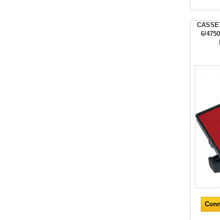
CASSE
6/47
Conn