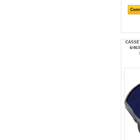
Conn
CASSE
6/46