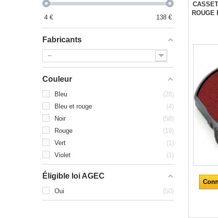
CASSET
ROUGE 
4
€
138
€
Fabricants
--
Couleur
Bleu
28
Bleu et rouge
4
Noir
58
Rouge
19
Vert
1
Violet
1
Éligible loi AGEC
Conn
Oui
50