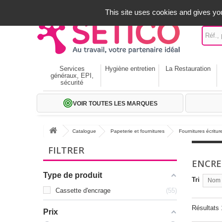
A votre service depuis 1971
-
02 32 22 35 20
- Frais off
This site uses cookies and gives you
Services
Hygiène entretien
La Restauration
généraux, EPI,
sécurité
VOIR TOUTES LES MARQUES
Catalogue
Papeterie et fournitures
Fournitures écritur
FILTRER
ENCRE
Type de produit
Tri
Nom p
Cassette d'encrage
55
Résultats 
Prix