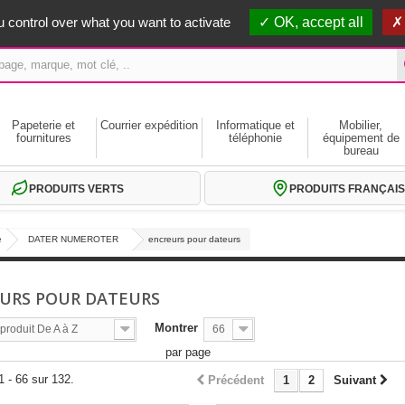
erts dès 59€ HT
 control over what you want to activate
OK, accept all
Papeterie et
Courrier expédition
Informatique et
Mobilier,
fournitures
téléphonie
équipement de
bureau
PRODUITS VERTS
PRODUITS FRANÇAIS
e
DATER NUMEROTER
encreurs pour dateurs
URS POUR DATEURS
Montrer
roduit De A à Z
66
par page
1 - 66 sur 132.
Précédent
1
2
Suivant