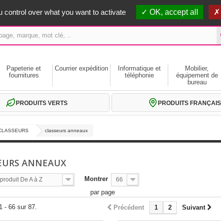
erts dès 59€ HT
 control over what you want to activate
OK, accept all
Papeterie et
Courrier expédition
Informatique et
Mobilier,
fournitures
téléphonie
équipement de
bureau
PRODUITS VERTS
PRODUITS FRANÇAIS
CLASSEURS
classeurs anneaux
EURS ANNEAUX
Montrer
roduit De A à Z
66
par page
1 - 66 sur 87.
Précédent
1
2
Suivant