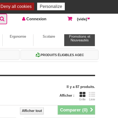
Accueil |
Contactez-nous
Connexion
Deny all cookies
Personalize
Connexion
(vide)
Ergonomie
Scolaire
Promotions et
Nouveautés
PRODUITS ÉLIGIBLES AGEC
Il y a 87 produits.
Afficher :
Grille
Liste
Comparer (
0
)
Afficher tout