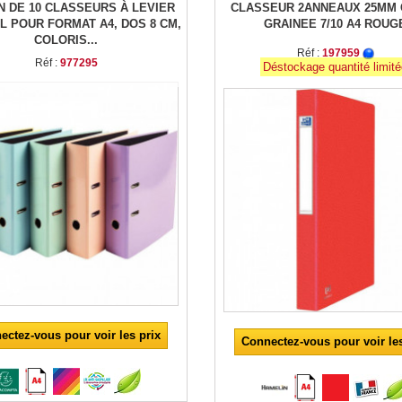
 DE 10 CLASSEURS À LEVIER
CLASSEUR 2ANNEAUX 25MM
 POUR FORMAT A4, DOS 8 CM,
GRAINEE 7/10 A4 ROUG
COLORIS...
Réf :
197959
Réf :
977295
Déstockage quantité limit
ectez-vous pour voir les prix
Connectez-vous pour voir les