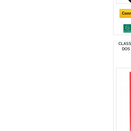
Conn
CLASS
DOS