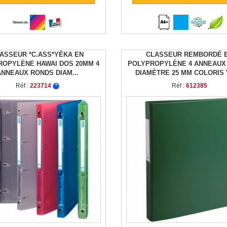
ASSEUR *C.ASS*YÉKA EN
CLASSEUR REMBORDÉ 
ROPYLÈNE HAWAI DOS 20MM 4
POLYPROPYLÈNE 4 ANNEAUX
ANNEAUX RONDS DIAM...
DIAMÈTRE 25 MM COLORIS
Réf :
223714
Réf :
612385