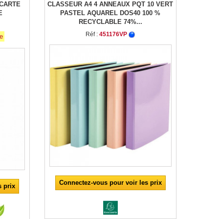
 CARTE
CLASSEUR A4 4 ANNEAUX PQT 10 VERT
E
PASTEL AQUAREL DOS40 100 %
RECYCLABLE 74%...
Réf :
451176VP
ée
Connectez-vous pour voir les prix
 prix