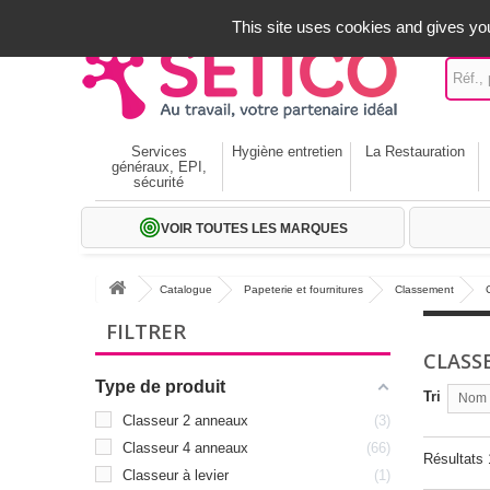
A votre service depuis 1971
-
02 32 22 35 20
- Frais off
This site uses cookies and gives you
Services
Hygiène entretien
La Restauration
généraux, EPI,
sécurité
VOIR TOUTES LES MARQUES
Catalogue
Papeterie et fournitures
Classement
FILTRER
CLASS
Type de produit
Tri
Nom p
Classeur 2 anneaux
3
Classeur 4 anneaux
66
Résultats 
Classeur à levier
1