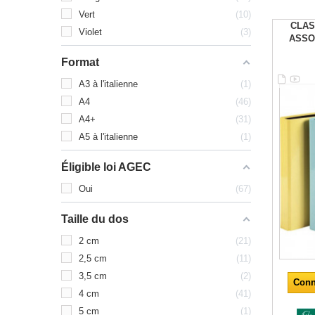
Vert
10
CLAS
Violet
3
ASSO
Format
A3 à l'italienne
1
A4
46
A4+
31
A5 à l'italienne
1
Éligible loi AGEC
Oui
67
Taille du dos
2 cm
21
2,5 cm
11
3,5 cm
2
Conn
4 cm
41
5 cm
1