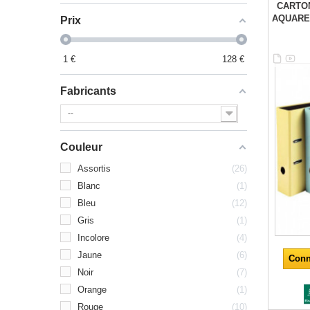
CARTON
AQUAREL
Prix
1
€
128
€
Fabricants
--
Couleur
Assortis
26
Blanc
1
Bleu
12
Gris
1
Incolore
4
Jaune
6
Conn
Noir
7
Orange
1
Rouge
10