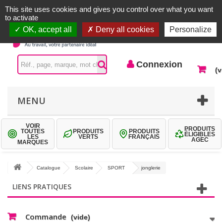
Accueil |
Contactez-nous
Connexion
This site uses cookies and gives you control over what you want
to activate
OK, accept all
Deny all cookies
Personalize
Connexion
(v
MENU
VOIR
PRODUITS
TOUTES
PRODUITS
PRODUITS
ÉLIGIBLES
LES
VERTS
FRANÇAIS
AGEC
MARQUES
Catalogue
Scolaire
SPORT
jonglerie
LIENS PRATIQUES
Commande
(vide)