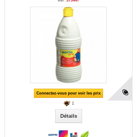
Réf :
573447
Connectez-vous pour voir les prix
1
Détails