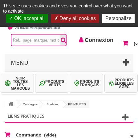
Accueil |
Contactez-nous
Connexion
This site uses cookies and gives you control over what you want
to activate
OK, accept all
Deny all cookies
Personalize
Connexion
(v
MENU
VOIR
PRODUITS
TOUTES
PRODUITS
PRODUITS
ÉLIGIBLES
LES
VERTS
FRANÇAIS
AGEC
MARQUES
Catalogue
Scolaire
PEINTURES
LIENS PRATIQUES
Commande
(vide)