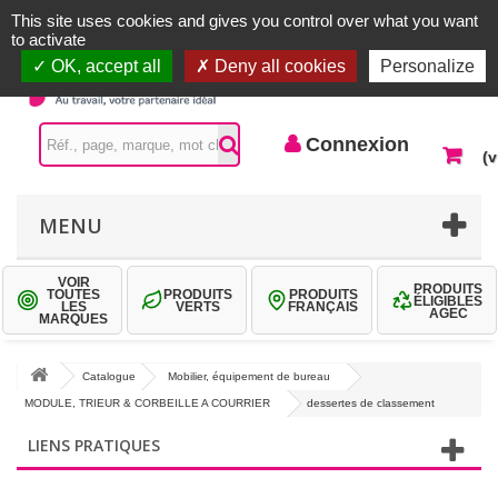
Accueil |
Contactez-nous
Connexion
This site uses cookies and gives you control over what you want
to activate
OK, accept all
Deny all cookies
Personalize
Connexion
(v
MENU
VOIR
PRODUITS
TOUTES
PRODUITS
PRODUITS
ÉLIGIBLES
LES
VERTS
FRANÇAIS
AGEC
MARQUES
Catalogue
Mobilier, équipement de bureau
MODULE, TRIEUR & CORBEILLE A COURRIER
dessertes de classement
LIENS PRATIQUES