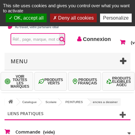
Accueil |
Contactez-nous
Connexion
This site uses cookies and gives you control over what you want
to activate
OK, accept all
Deny all cookies
Personalize
Connexion
(v
MENU
VOIR
PRODUITS
TOUTES
PRODUITS
PRODUITS
ÉLIGIBLES
LES
VERTS
FRANÇAIS
AGEC
MARQUES
Catalogue
Scolaire
PEINTURES
encres a dessiner
LIENS PRATIQUES
Commande
(vide)