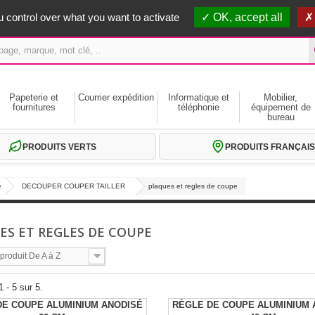
erts dès 59€ HT
 control over what you want to activate
OK, accept all
Papeterie et
Courrier expédition
Informatique et
Mobilier,
fournitures
téléphonie
équipement de
bureau
PRODUITS VERTS
PRODUITS FRANÇAIS
e
DECOUPER COUPER TAILLER
plaques et regles de coupe
ES ET REGLES DE COUPE
roduit De A à Z
 - 5 sur 5.
DE COUPE ALUMINIUM ANODISÉ
RÈGLE DE COUPE ALUMINIUM 