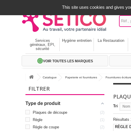
A votre service depuis 1971
-
02 32 22 35 20
- Frais off
This site uses cookies and gives you
Services
Hygiène entretien
La Restauration
généraux, EPI,
sécurité
VOIR TOUTES LES MARQUES
Catalogue
Papeterie et fournitures
Fournitures écritur
FILTRER
PLAQU
Type de produit
Tri
Nom p
Plaques de découpe
2
Résultats 1
Règle
1
RÈGLE 
Règle de coupe
2