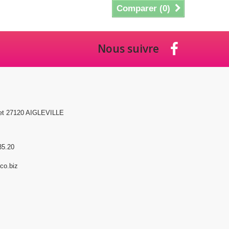
Comparer (
0
)
Nous suivre
et 27120 AIGLEVILLE
35.20
o.biz