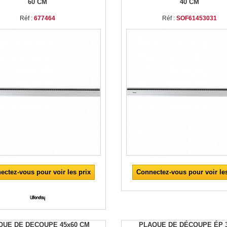
60 CM
40 CM
Réf :
677464
Réf :
SOF61453031
ectez-vous pour voir les prix
Connectez-vous pour voir les
QUE DE DECOUPE 45x60 CM
PLAQUE DE DÉCOUPE ÉP