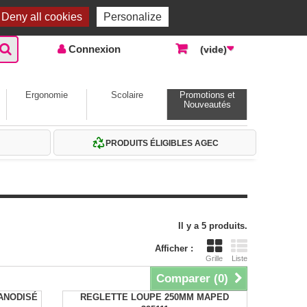
Accueil |
Contactez-nous
Connexion
Deny all cookies
Personalize
Connexion
(vide)
Ergonomie
Scolaire
Promotions et
Nouveautés
PRODUITS ÉLIGIBLES AGEC
Il y a 5 produits.
Afficher :
Grille
Liste
Comparer (
0
)
ANODISÉ
REGLETTE LOUPE 250MM MAPED