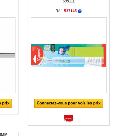
395111
Réf :
537145
 prix
Connectez-vous pour voir les prix
 3MM