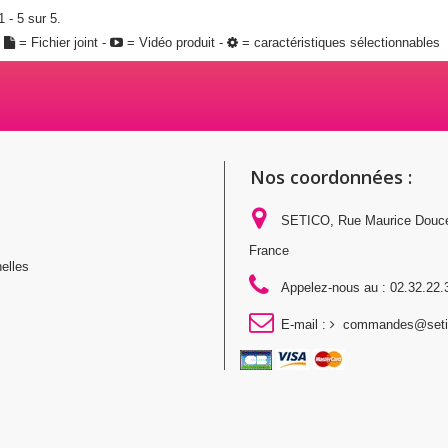
 - 5 sur 5.
:
= Fichier joint -
= Vidéo produit -
= caractéristiques sélectionnables
Nos coordonnées :
SETICO, Rue Maurice Douc
France
elles
Appelez-nous au :
02.32.22.
E-mail :
commandes@setic