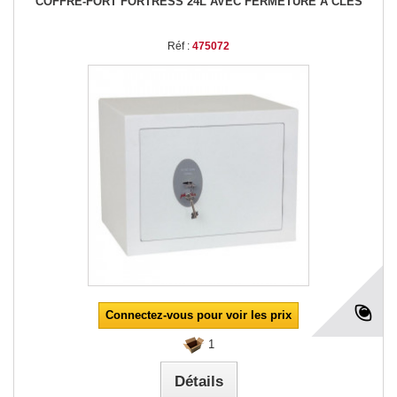
COFFRE-FORT FORTRESS 24L AVEC FERMETURE À CLÉS
Réf :
475072
Connectez-vous pour voir les prix
1
Détails