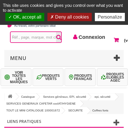
Accueil |
Contactez-nous
Connexion
This site uses cookies and gives you control over what you want
to activate
OK, accept all
Deny all cookies
Personalize
Connexion
(v
MENU
VOIR
PRODUITS
TOUTES
PRODUITS
PRODUITS
ÉLIGIBLES
LES
VERTS
FRANÇAIS
AGEC
MARQUES
Catalogue
Services généraux, EPI, sécurité
epi, sécurité
SERVICES GENERAUX CAFETAR xxxIAT/HYGIENE
TOUT LE MINI CATALOGUE 100001672
SECURITE
Coffres forts
LIENS PRATIQUES