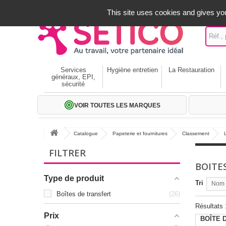
A votre service depuis 1971
-
02 32 22 35 20
- Frais off
This site uses cookies and gives you
Services
Hygiène entretien
La Restauration
généraux, EPI,
sécurité
VOIR TOUTES LES MARQUES
Catalogue
Papeterie et fournitures
Classement
FILTRER
BOITE
Type de produit
Tri
Nom p
Boîtes de transfert
26
Résultats 
Prix
BOÎTE 