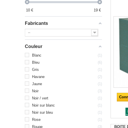
10
€
19
€
Fabricants
--
Couleur
Blanc
1
Bleu
6
Gris
1
Havane
2
Jaune
1
Noir
3
Conn
Noir / vert
1
Noir sur blanc
1
Noir sur bleu
1
Rose
1
BOITE 
Rouge
3