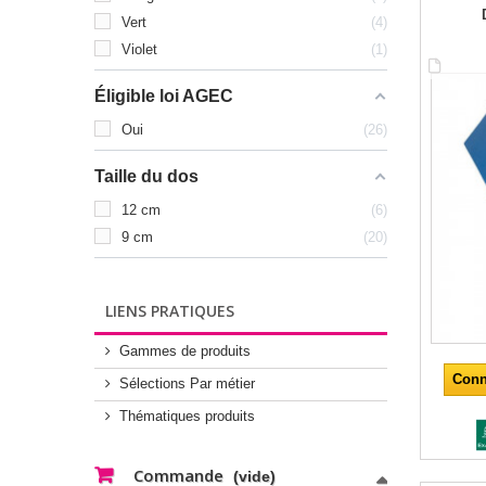
Vert
4
Violet
1
Éligible loi AGEC
Oui
26
Taille du dos
12 cm
6
9 cm
20
LIENS PRATIQUES
Gammes de produits
Conn
Sélections Par métier
Thématiques produits
Commande
(vide)