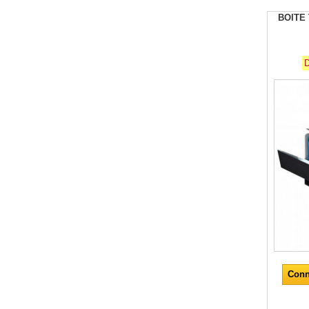
BOITE
D
Conn