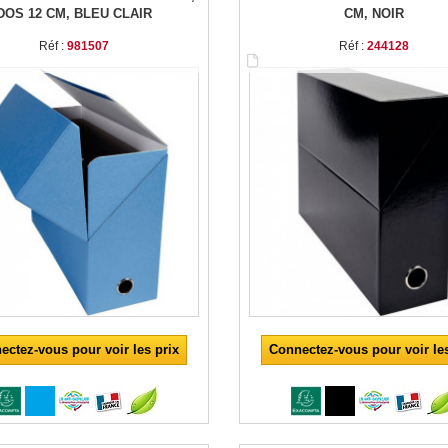
DOS 12 CM, BLEU CLAIR
CM, NOIR
Réf :
981507
Réf :
244128
ectez-vous pour voir les prix
Connectez-vous pour voir les