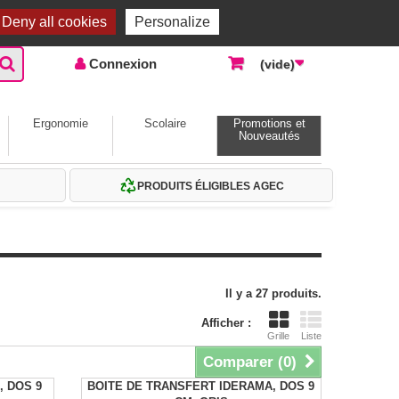
Accueil |
Contactez-nous
Connexion
Deny all cookies
Personalize
Connexion
(vide)
Ergonomie
Scolaire
Promotions et
Nouveautés
PRODUITS ÉLIGIBLES AGEC
Il y a 27 produits.
Afficher :
Grille
Liste
Comparer (
0
)
, DOS 9
BOITE DE TRANSFERT IDERAMA, DOS 9