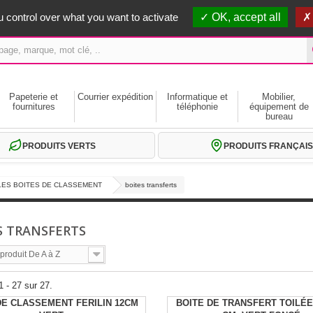
erts dès 59€ HT
 control over what you want to activate
OK, accept all
Papeterie et
Courrier expédition
Informatique et
Mobilier,
fournitures
téléphonie
équipement de
bureau
PRODUITS VERTS
PRODUITS FRANÇAIS
LES BOITES DE CLASSEMENT
boites transferts
S TRANSFERTS
roduit De A à Z
1 - 27 sur 27.
DE CLASSEMENT FERILIN 12CM
BOITE DE TRANSFERT TOILÉE