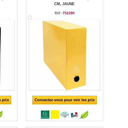
CM, JAUNE
Réf :
752290
 prix
Connectez-vous pour voir les prix