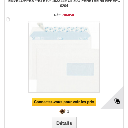
ENVELOPPES **BTE70* 162X229 C5 80G FENETRE 45 NFPEFC
6264
Réf :
706850
Connectez-vous pour voir les prix
1
Détails