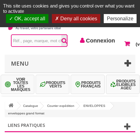
Accueil |
Contactez-nous
Connexion
This site uses cookies and gives you control over what you want
to activate
OK, accept all
Deny all cookies
Personalize
Connexion
(v
MENU
VOIR
PRODUITS
TOUTES
PRODUITS
PRODUITS
ÉLIGIBLES
LES
VERTS
FRANÇAIS
AGEC
MARQUES
Catalogue
Courrier expédition
ENVELOPPES
enveloppes grand format
LIENS PRATIQUES