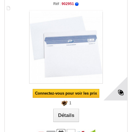
Réf :
902951
Connectez-vous pour voir les prix
1
Détails