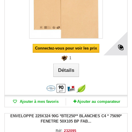
Connectez-vous pour voir les prix
1
Détails
Ajouter à mes favoris
Ajouter au comparateur
ENVELOPPE 229X324 90G *BTE250** BLANCHES C4 * 75690*
FENETRE 50X105 BP FAB...
Réf :
232095