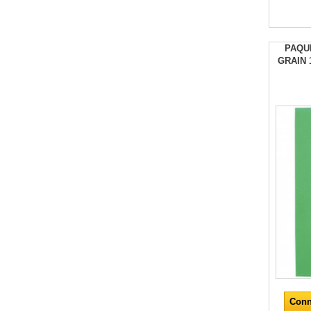
PAQU
GRAIN 
Conn