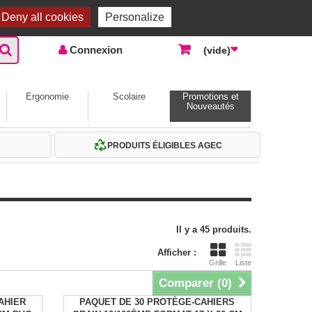
Accueil |
Contactez-nous
Connexion
Deny all cookies
Personalize
Connexion
(vide)
Ergonomie
Scolaire
Promotions et
Nouveautés
PRODUITS ÉLIGIBLES AGEC
Il y a 45 produits.
Afficher :
Grille
Liste
Comparer (
0
)
AHIER
PAQUET DE 30 PROTÈGE-CAHIERS