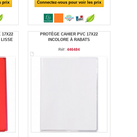
 prix
Connectez-vous pour voir les prix
 17X22
PROTÈGE CAHIER PVC 17X22
 LISSE
INCOLORE À RABATS
Réf :
446484