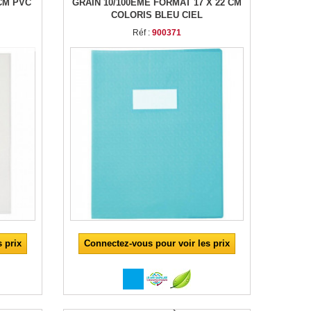
CM PVC
GRAIN 10/100ÈME FORMAT 17 X 22 CM
COLORIS BLEU CIEL
Réf :
900371
 prix
Connectez-vous pour voir les prix