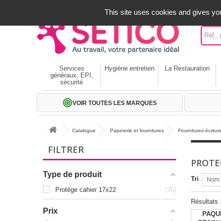
A votre service depuis 1971
-
02 32 22 35 20
- Frais off
This site uses cookies and gives you
Services
Hygiène entretien
La Restauration
généraux, EPI,
sécurité
VOIR TOUTES LES MARQUES
Catalogue
Papeterie et fournitures
Fournitures écritur
FILTRER
PROTE
Type de produit
Tri
Nom p
Protège cahier 17x22
36
Résultats 
Prix
PAQU