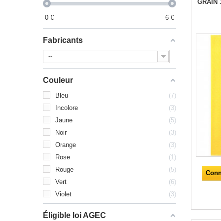
GRAIN 
0
€
6
€
Fabricants
--
Couleur
Bleu
7
Incolore
3
Jaune
5
Noir
3
Orange
3
Rose
1
Rouge
5
Conn
Vert
6
Violet
3
Éligible loi AGEC