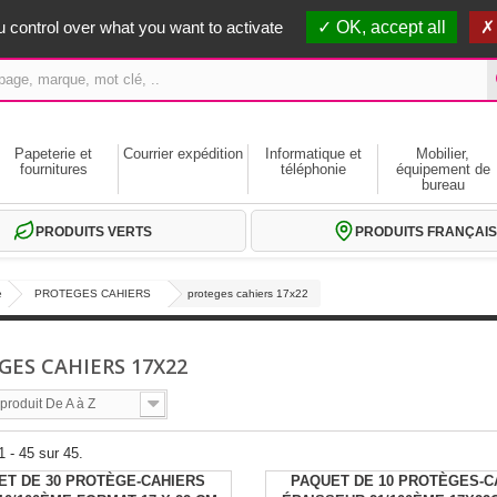
erts dès 59€ HT
 control over what you want to activate
OK, accept all
Papeterie et
Courrier expédition
Informatique et
Mobilier,
fournitures
téléphonie
équipement de
bureau
PRODUITS VERTS
PRODUITS FRANÇAIS
e
PROTEGES CAHIERS
proteges cahiers 17x22
GES CAHIERS 17X22
roduit De A à Z
1 - 45 sur 45.
ET DE 30 PROTÈGE-CAHIERS
PAQUET DE 10 PROTÈGES-C