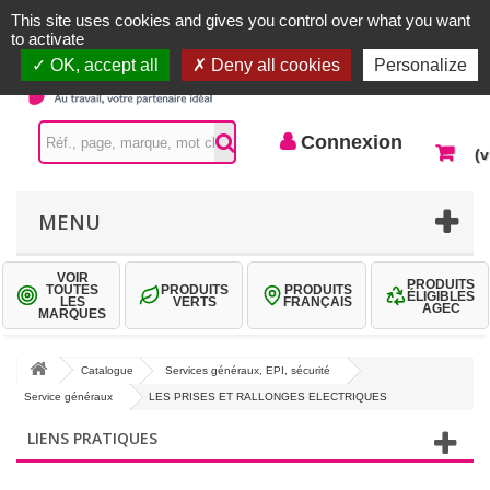
Accueil |
Contactez-nous
Connexion
This site uses cookies and gives you control over what you want
to activate
OK, accept all
Deny all cookies
Personalize
Connexion
(v
MENU
VOIR
PRODUITS
TOUTES
PRODUITS
PRODUITS
ÉLIGIBLES
LES
VERTS
FRANÇAIS
AGEC
MARQUES
Catalogue
Services généraux, EPI, sécurité
Service généraux
LES PRISES ET RALLONGES ELECTRIQUES
LIENS PRATIQUES