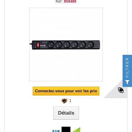
Réf :
859489
FILTRER
Connectez-vous pour voir les prix
1
Détails