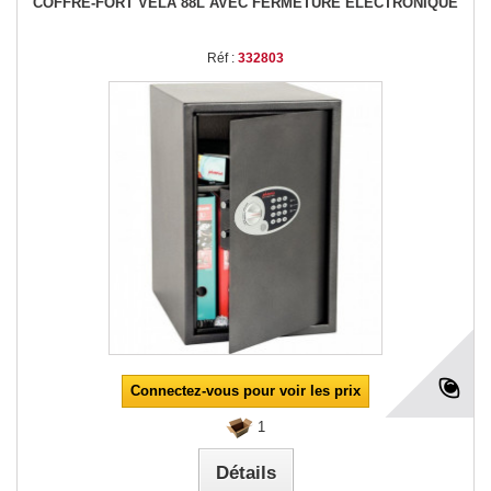
COFFRE-FORT VELA 88L AVEC FERMETURE ÉLECTRONIQUE
Réf :
332803
Connectez-vous pour voir les prix
1
Détails