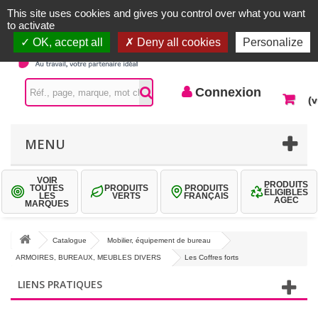
Accueil |
Contactez-nous
Connexion
This site uses cookies and gives you control over what you want
to activate
OK, accept all
Deny all cookies
Personalize
Connexion
(v
MENU
VOIR
PRODUITS
TOUTES
PRODUITS
PRODUITS
ÉLIGIBLES
LES
VERTS
FRANÇAIS
AGEC
MARQUES
Catalogue
Mobilier, équipement de bureau
ARMOIRES, BUREAUX, MEUBLES DIVERS
Les Coffres forts
LIENS PRATIQUES