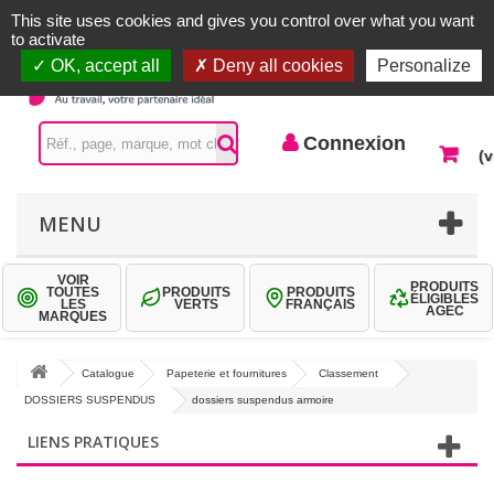
Accueil |
Contactez-nous
Connexion
This site uses cookies and gives you control over what you want
to activate
OK, accept all
Deny all cookies
Personalize
Connexion
(v
MENU
VOIR
PRODUITS
TOUTES
PRODUITS
PRODUITS
ÉLIGIBLES
LES
VERTS
FRANÇAIS
AGEC
MARQUES
Catalogue
Papeterie et fournitures
Classement
DOSSIERS SUSPENDUS
dossiers suspendus armoire
LIENS PRATIQUES