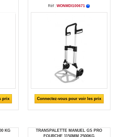
Réf :
WONMDI100671
 prix
Connectez-vous pour voir les prix
00 KG
TRANSPALETTE MANUEL GS PRO
FOURCHE 1150MM 2500KG