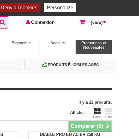
Accueil |
Contactez-nous
Connexion
Deny all cookies
Personalize
Connexion
(vide)
Ergonomie
Scolaire
Promotions et
Nouveautés
PRODUITS ÉLIGIBLES AGEC
Il y a 12 produits.
Afficher :
Grille
Liste
Comparer (
0
)
KG
DIABLE PRO EN ACIER 250 KG