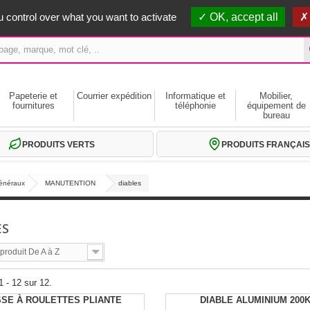
erts dès 59€ HT
 control over what you want to activate
OK, accept all
Papeterie et
Courrier expédition
Informatique et
Mobilier,
fournitures
téléphonie
équipement de
bureau
PRODUITS VERTS
PRODUITS FRANÇAIS
généraux
MANUTENTION
diables
ES
roduit De A à Z
1 - 12 sur 12.
SSE À ROULETTES PLIANTE
DIABLE ALUMINIUM 200