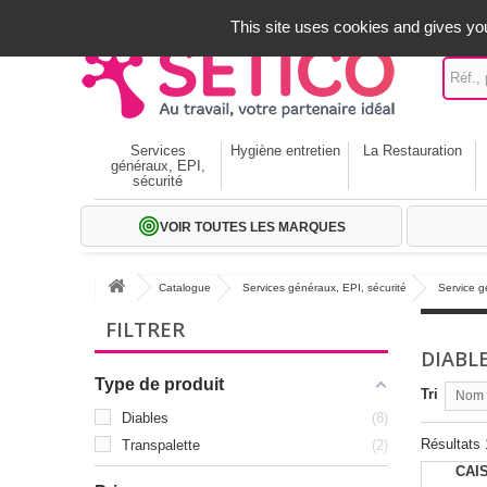
A votre service depuis 1971
-
02 32 22 35 20
- Frais off
This site uses cookies and gives you
Services
Hygiène entretien
La Restauration
généraux, EPI,
sécurité
VOIR TOUTES LES MARQUES
Catalogue
Services généraux, EPI, sécurité
Service 
FILTRER
DIABL
Type de produit
Tri
Nom p
Diables
8
Résultats 
Transpalette
2
CAI