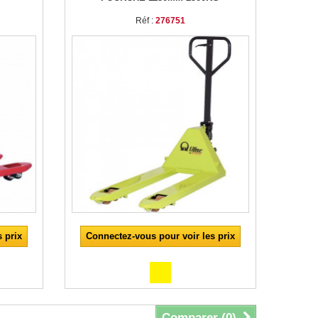
Réf :
276751
 prix
Connectez-vous pour voir les prix
Comparer (
0
)