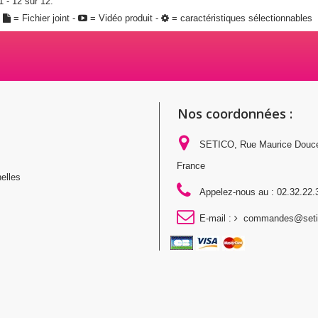
1 - 12 sur 12.
:
= Fichier joint -
= Vidéo produit -
= caractéristiques sélectionnables
Nos coordonnées :
SETICO, Rue Maurice Douc
France
elles
Appelez-nous au :
02.32.22.
E-mail :
commandes@setic