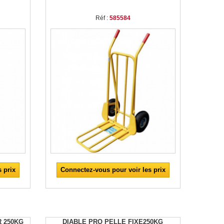
Réf :
585584
 prix
Connectez-vous pour voir les prix
R 250KG
DIABLE PRO PELLE FIXE250KG