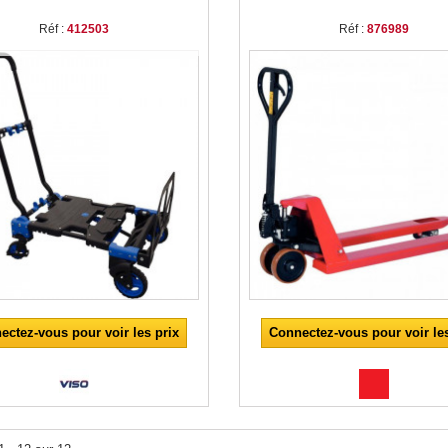
Réf :
412503
Réf :
876989
ectez-vous pour voir les prix
Connectez-vous pour voir les