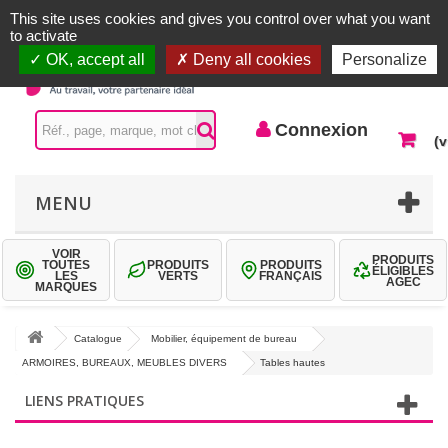
Accueil |
Contactez-nous
Connexion
This site uses cookies and gives you control over what you want
to activate
OK, accept all
Deny all cookies
Personalize
Connexion
(v
MENU
VOIR
PRODUITS
TOUTES
PRODUITS
PRODUITS
ÉLIGIBLES
LES
VERTS
FRANÇAIS
AGEC
MARQUES
Catalogue
Mobilier, équipement de bureau
ARMOIRES, BUREAUX, MEUBLES DIVERS
Tables hautes
LIENS PRATIQUES