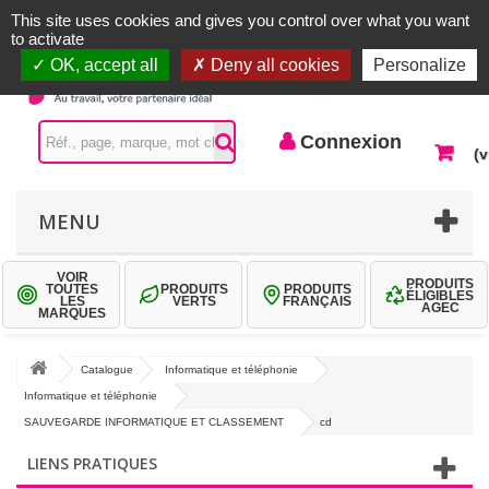
Accueil |
Contactez-nous
Connexion
This site uses cookies and gives you control over what you want
to activate
OK, accept all
Deny all cookies
Personalize
Connexion
(v
MENU
VOIR
PRODUITS
TOUTES
PRODUITS
PRODUITS
ÉLIGIBLES
LES
VERTS
FRANÇAIS
AGEC
MARQUES
Catalogue
Informatique et téléphonie
Informatique et téléphonie
SAUVEGARDE INFORMATIQUE ET CLASSEMENT
cd
LIENS PRATIQUES