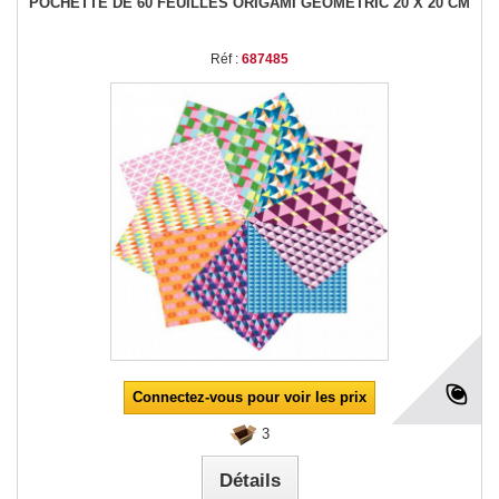
POCHETTE DE 60 FEUILLES ORIGAMI GEOMETRIC 20 X 20 CM
Réf :
687485
Connectez-vous pour voir les prix
3
Détails