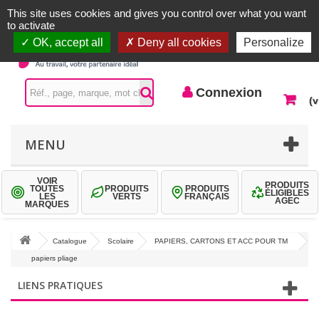
Accueil |
Contactez-nous
Connexion
This site uses cookies and gives you control over what you want
to activate
OK, accept all
Deny all cookies
Personalize
Connexion
(v
MENU
VOIR
PRODUITS
TOUTES
PRODUITS
PRODUITS
ÉLIGIBLES
LES
VERTS
FRANÇAIS
AGEC
MARQUES
Catalogue
Scolaire
PAPIERS, CARTONS ET ACC POUR TM
papiers pliage
LIENS PRATIQUES