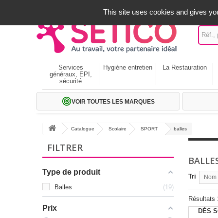
A votre service depuis 1971
-
02 32 22 35 20
- Frais off
This site uses cookies and gives you
Services
Hygiène entretien
La Restauration
généraux, EPI,
sécurité
VOIR TOUTES LES MARQUES
Catalogue
Scolaire
SPORT
balles
FILTRER
BALLE
Type de produit
Tri
Nom p
Balles
19
Résultats 
Prix
DÈS S