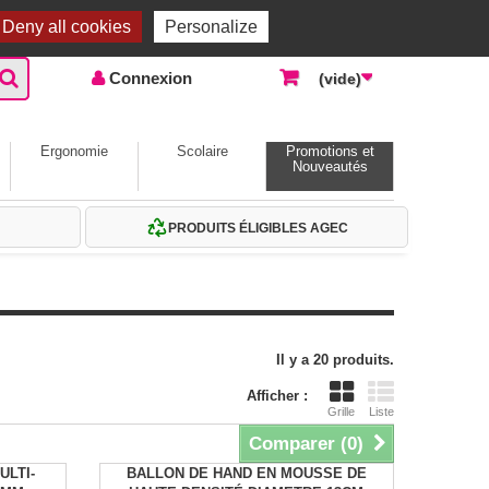
Accueil |
Contactez-nous
Connexion
Deny all cookies
Personalize
Connexion
(vide)
Ergonomie
Scolaire
Promotions et
Nouveautés
PRODUITS ÉLIGIBLES AGEC
Il y a 20 produits.
Afficher :
Grille
Liste
Comparer (
0
)
ULTI-
BALLON DE HAND EN MOUSSE DE