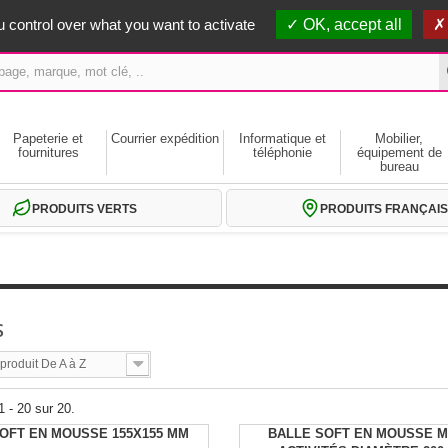
erts dès 59€ HT
 control over what you want to activate
OK, accept all
Papeterie et
Courrier expédition
Informatique et
Mobilier,
fournitures
téléphonie
équipement de
bureau
PRODUITS VERTS
PRODUITS FRANÇAIS
S
roduit De A à Z
1 - 20 sur 20.
OFT EN MOUSSE 155X155 MM
BALLE SOFT EN MOUSSE M