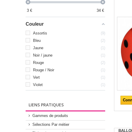
3
€
34
€
Couleur
Assortis
9
Bleu
2
Jaune
1
Noir / jaune
1
Rouge
2
Rouge / Noir
1
Vert
1
Violet
1
Conn
LIENS PRATIQUES
Gammes de produits
Sélections Par métier
BALLO