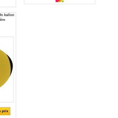
Un ballon
ère
 prix