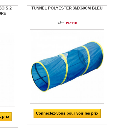
BOIS 2
TUNNEL POLYESTER 3MX60CM BLEU
DRE
Réf :
392118
Connectez-vous pour voir les prix
 prix