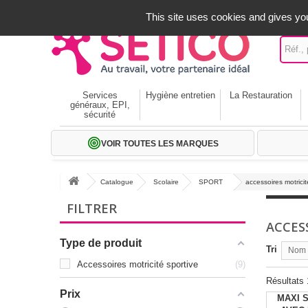
A votre service depuis 1971
-
02 32 22 35 20
- Frais off
This site uses cookies and gives you
Services
Hygiène entretien
La Restauration
généraux, EPI,
sécurité
VOIR TOUTES LES MARQUES
Catalogue
Scolaire
SPORT
accessoires motricit
FILTRER
ACCES
Type de produit
Tri
Nom p
Accessoires motricité sportive
9
Résultats 1
Prix
MAXI 