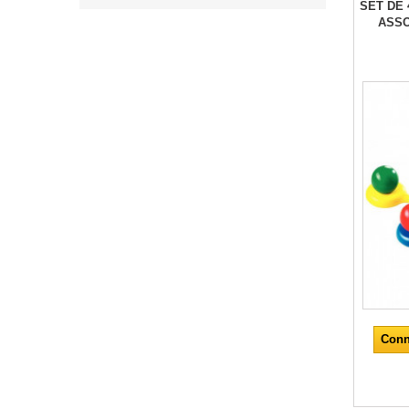
SET DE 
ASSO
Conn