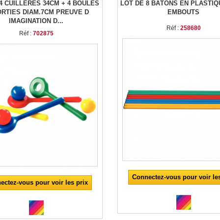
4 CUILLÈRES 34CM + 4 BOULES
LOT DE 8 BÂTONS EN PLASTIQ
RTIES DIAM.7CM PREUVE D
EMBOUTS
IMAGINATION D...
Réf :
258680
Réf :
702875
Connectez-vous pour voir les
ectez-vous pour voir les prix