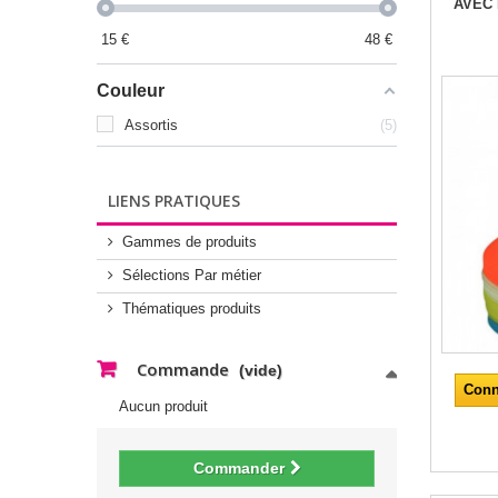
AVEC
15
€
48
€
Couleur
Assortis
5
LIENS PRATIQUES
Gammes de produits
Sélections Par métier
Thématiques produits
Commande
(vide)
Conn
Aucun produit
Commander