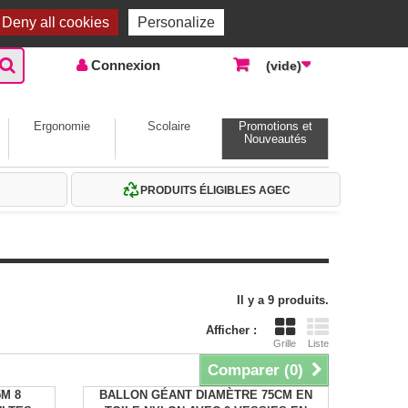
Accueil |
Contactez-nous
Connexion
Deny all cookies
Personalize
Connexion
(vide)
Ergonomie
Scolaire
Promotions et
Nouveautés
PRODUITS ÉLIGIBLES AGEC
Il y a 9 produits.
Afficher :
Grille
Liste
Comparer (
0
)
5M 8
BALLON GÉANT DIAMÈTRE 75CM EN