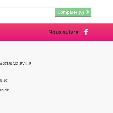
Comparer (
0
)
Nous suivre
et 27120 AIGLEVILLE
35.20
o.biz