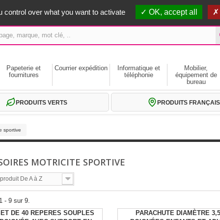
erts dès 59€ HT
 control over what you want to activate
OK, accept all
Papeterie et
Courrier expédition
Informatique et
Mobilier,
fournitures
téléphonie
équipement de
bureau
PRODUITS VERTS
PRODUITS FRANÇAIS
e sportive
SOIRES MOTRICITE SPORTIVE
roduit De A à Z
 - 9 sur 9.
SET DE 40 REPERES SOUPLES
PARACHUTE DIAMÈTRE 3,