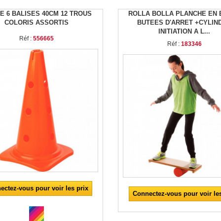
E 6 BALISES 40CM 12 TROUS
ROLLA BOLLA PLANCHE EN 
COLORIS ASSORTIS
BUTEES D'ARRET +CYLIN
INITIATION A L...
Réf :
556665
Réf :
183346
ectez-vous pour voir les prix
Connectez-vous pour voir les