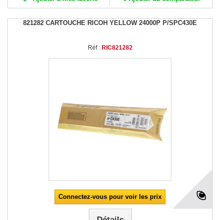
821282 CARTOUCHE RICOH YELLOW 24000P P/SPC430E
Réf :
RIC821282
Connectez-vous pour voir les prix
Détails