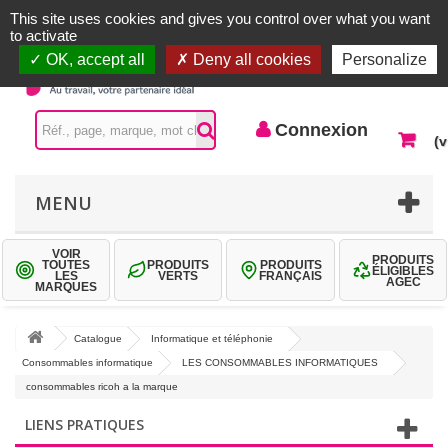
Accueil |
Contactez-nous
Connexion
This site uses cookies and gives you control over what you want
to activate
OK, accept all
Deny all cookies
Personalize
Connexion
(v
MENU
VOIR
PRODUITS
TOUTES
PRODUITS
PRODUITS
ÉLIGIBLES
LES
VERTS
FRANÇAIS
AGEC
MARQUES
Catalogue
Informatique et téléphonie
Consommables informatique
LES CONSOMMABLES INFORMATIQUES
consommables ricoh a la marque
LIENS PRATIQUES