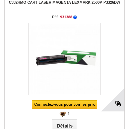
C332HMO CART LASER MAGENTA LEXMARK 2500P P3326DW
Réf :
931388
Connectez-vous pour voir les prix
1
Détails