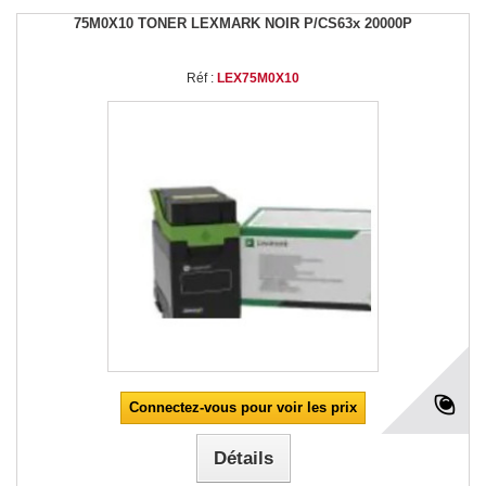
75M0X10 TONER LEXMARK NOIR P/CS63x 20000P
Réf :
LEX75M0X10
Connectez-vous pour voir les prix
Détails