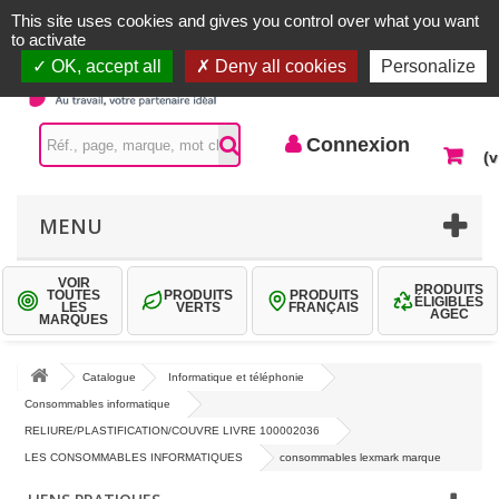
Accueil |
Contactez-nous
Connexion
This site uses cookies and gives you control over what you want
to activate
OK, accept all
Deny all cookies
Personalize
Connexion
(v
MENU
VOIR
PRODUITS
TOUTES
PRODUITS
PRODUITS
ÉLIGIBLES
LES
VERTS
FRANÇAIS
AGEC
MARQUES
Catalogue
Informatique et téléphonie
Consommables informatique
RELIURE/PLASTIFICATION/COUVRE LIVRE 100002036
LES CONSOMMABLES INFORMATIQUES
consommables lexmark marque