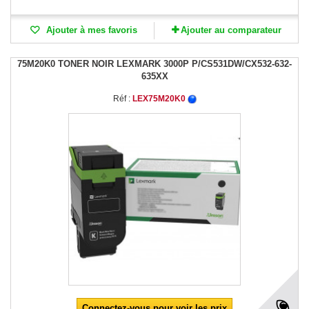
Ajouter à mes favoris
Ajouter au comparateur
75M20K0 TONER NOIR LEXMARK 3000P P/CS531DW/CX532-632-
635XX
Réf :
LEX75M20K0
Connectez-vous pour voir les prix