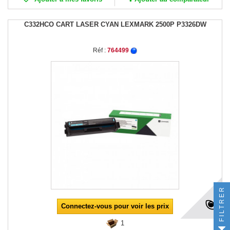
C332HCO CART LASER CYAN LEXMARK 2500P P3326DW
Réf :
764499
FILTRER
Connectez-vous pour voir les prix
1