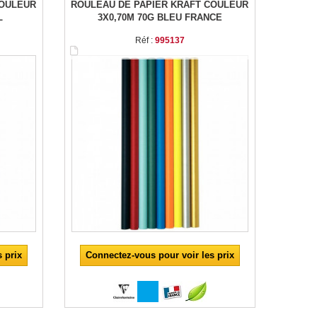
COULEUR
ROULEAU DE PAPIER KRAFT COULEUR
L
3X0,70M 70G BLEU FRANCE
Réf :
995137
Connectez-vous pour voir les prix
 prix