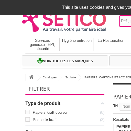
A votre service depuis 1971
-
02 32 22 35 20
- Frais off
This site uses cookies and gives you
Services
Hygiène entretien
La Restauration
généraux, EPI,
sécurité
VOIR TOUTES LES MARQUES
Catalogue
Scolaire
PAPIERS, CARTONS ET ACC PO
FILTRER
PAPIE
Type de produit
Tri
Nom p
Papiers kraft couleur
8
Résultats 
Pochette kraft
3
PAPIER