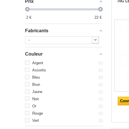
Prix
70G L
2
€
22
€
Fabricants
--
Couleur
Argent
1
Assortis
2
Bleu
2
Brun
2
Jaune
1
Noir
1
Conn
Or
1
Rouge
1
Vert
1