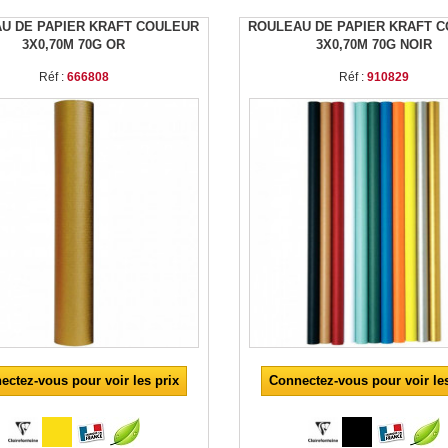
U DE PAPIER KRAFT COULEUR
ROULEAU DE PAPIER KRAFT 
3X0,70M 70G OR
3X0,70M 70G NOIR
Réf :
666808
Réf :
910829
ectez-vous pour voir les prix
Connectez-vous pour voir les