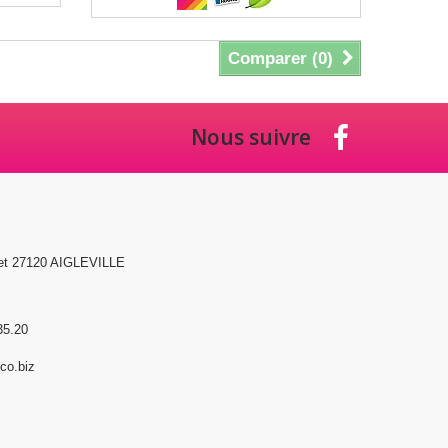
Comparer (
0
)
Nous suivre
et 27120 AIGLEVILLE
35.20
o.biz