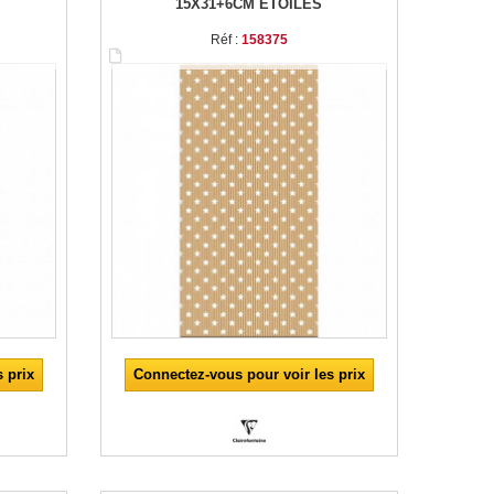
15X31+6CM ÉTOILES
Réf :
158375
 prix
Connectez-vous pour voir les prix