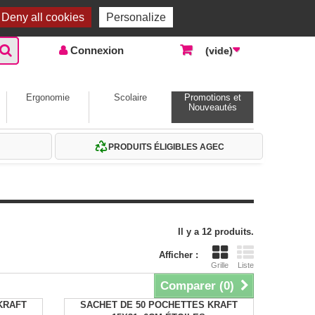
Accueil |
Contactez-nous
Connexion
Deny all cookies
Personalize
Connexion
(vide)
Ergonomie
Scolaire
Promotions et
Nouveautés
PRODUITS ÉLIGIBLES AGEC
Il y a 12 produits.
Afficher :
Grille
Liste
Comparer (
0
)
KRAFT
SACHET DE 50 POCHETTES KRAFT