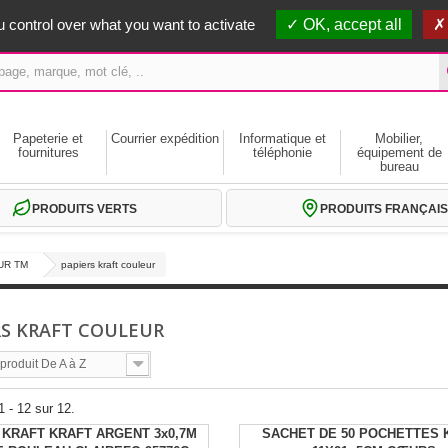
erts dès 59€ HT
 control over what you want to activate
OK, accept all
Papeterie et
Courrier expédition
Informatique et
Mobilier,
fournitures
téléphonie
équipement de
bureau
PRODUITS VERTS
PRODUITS FRANÇAIS
UR TM
papiers kraft couleur
RS KRAFT COULEUR
roduit De A à Z
1 - 12 sur 12.
 KRAFT KRAFT ARGENT 3x0,7M
SACHET DE 50 POCHETTES 