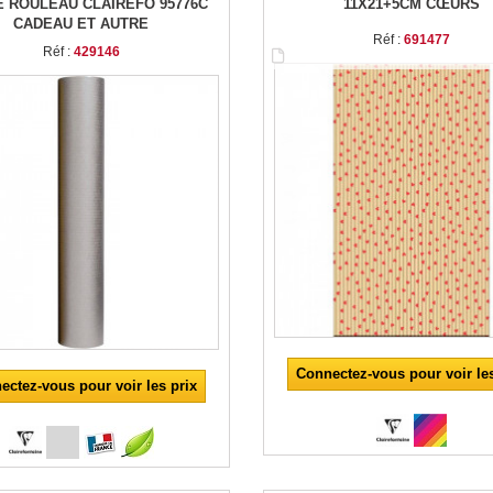
E ROULEAU CLAIREFO 95776C
11X21+5CM CŒURS
CADEAU ET AUTRE
Réf :
691477
Réf :
429146
Connectez-vous pour voir les
ectez-vous pour voir les prix