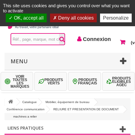
Accueil |
Contactez-nous
Connexion
This site uses cookies and gives you control over what you want
to activate
OK, accept all
Deny all cookies
Personalize
Connexion
(v
MENU
VOIR
PRODUITS
TOUTES
PRODUITS
PRODUITS
ÉLIGIBLES
LES
VERTS
FRANÇAIS
AGEC
MARQUES
Catalogue
Mobilier, équipement de bureau
Conférence communication
RELIURE ET PRESENTATION DE DOCUMENT
machines a relier
LIENS PRATIQUES