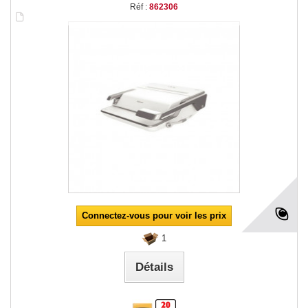
Réf :
862306
Connectez-vous pour voir les prix
1
Détails