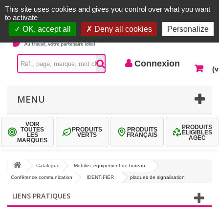
Accueil |
Contactez-nous
Connexion
This site uses cookies and gives you control over what you want
to activate
OK, accept all
Deny all cookies
Personalize
Connexion
(v
MENU
VOIR
PRODUITS
TOUTES
PRODUITS
PRODUITS
ÉLIGIBLES
LES
VERTS
FRANÇAIS
AGEC
MARQUES
Catalogue
Mobilier, équipement de bureau
Conférence communication
IDENTIFIER
plaques de signalisation
LIENS PRATIQUES