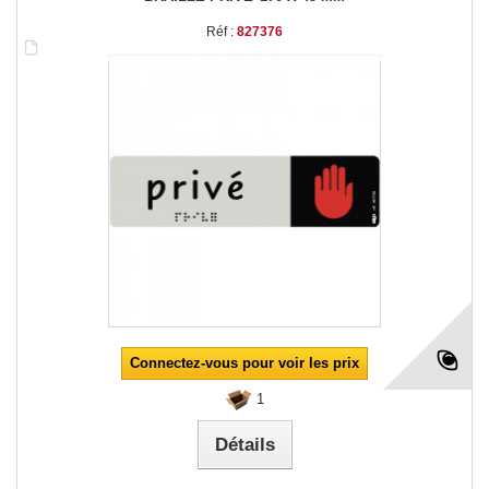
Réf :
827376
Connectez-vous pour voir les prix
1
Détails