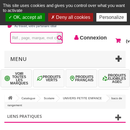
Accueil |
Contactez-nous
Connexion
This site uses cookies and gives you control over what you want
to activate
OK, accept all
Deny all cookies
Personalize
Connexion
(v
MENU
VOIR
PRODUITS
TOUTES
PRODUITS
PRODUITS
ÉLIGIBLES
LES
VERTS
FRANÇAIS
AGEC
MARQUES
Catalogue
Scolaire
UNIVERS PETITE ENFANCE
bacs de
rangement
LIENS PRATIQUES