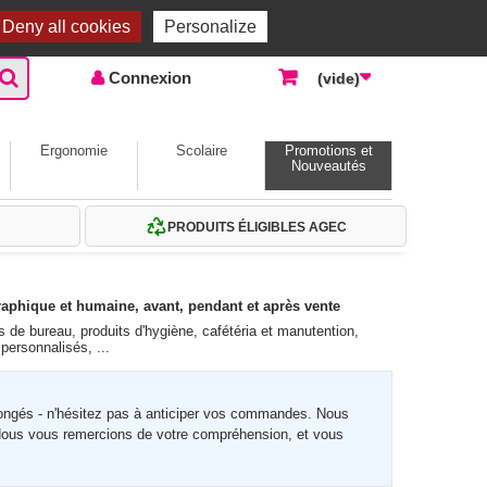
Accueil |
Contactez-nous
Connexion
Deny all cookies
Personalize
Connexion
(vide)
Ergonomie
Scolaire
Promotions et
Nouveautés
PRODUITS ÉLIGIBLES AGEC
raphique et humaine, avant, pendant et après vente
 de bureau, produits d'hygiène, cafétéria et manutention,
 personnalisés, ...
rallongés - n'hésitez pas à anticiper vos commandes. Nous
ous vous remercions de votre compréhension, et vous