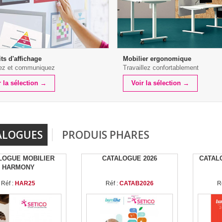
ts d'affichage
Mobilier ergonomique
ez et communiquez
Travaillez confortablement
r la sélection →
Voir la sélection →
ALOGUES
PRODUIS PHARES
LOGUE MOBILIER
CATALOGUE 2026
CATAL
HARMONY
Réf :
HAR25
Réf :
CATAB2026
R