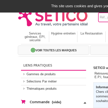
A votre service depuis 1971
-
02 32 22 35 20
- Frais off
This site uses cookies and gives you
Services
Hygiène entretien
La Restauration
généraux, EPI,
sécurité
VOIR TOUTES LES MARQUES
LIENS PRATIQUES
SETICO au
Retrouvez
Gammes de produits
E.P.I, fo
Sélections Par métier
Informat
Thématiques produits
Chers cl
sommes 
souhaito
Commande
(vide)