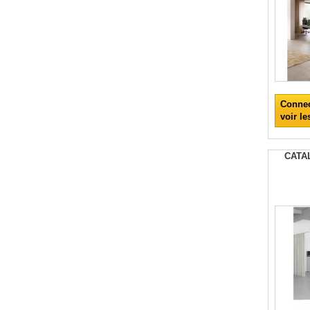
Connec
voir le
CATA