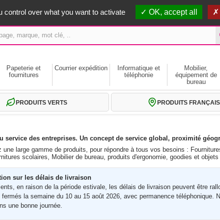
erts dès 59€ HT
 control over what you want to activate
OK, accept all
Papeterie et
Courrier expédition
Informatique et
Mobilier,
fournitures
téléphonie
équipement de
bureau
PRODUITS VERTS
PRODUITS FRANÇAIS
 service des entreprises. Un concept de service global, proximité géog
 une large gamme de produits, pour répondre à tous vos besoins : Fournitures
urnitures scolaires, Mobilier de bureau, produits d'ergonomie, goodies et objets
ion sur les délais de livraison
ients, en raison de la période estivale, les délais de livraison peuvent être 
fermés la semaine du 10 au 15 août 2026, avec permanence téléphonique. N
ns une bonne journée.