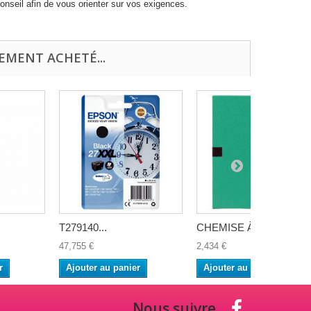
nseil afin de vous orienter sur vos exigences.
EMENT ACHETÉ...
T279140...
CHEMISE À...
47,755 €
2,434 €
r
Ajouter au panier
Ajouter au panier
Nous suivre