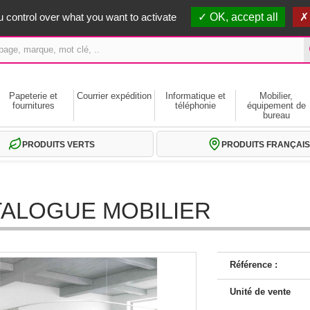
erts dès 59€ HT
 control over what you want to activate
OK, accept all
Papeterie et
Courrier expédition
Informatique et
Mobilier,
fournitures
téléphonie
équipement de
bureau
PRODUITS VERTS
PRODUITS FRANÇAIS
ALOGUE MOBILIER
Référence :
Unité de vente