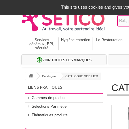
A votre service depuis 1971
-
02 32 22 35 20
- Frais off
This site uses cookies and gives you
Services
Hygiène entretien
La Restauration
généraux, EPI,
sécurité
VOIR TOUTES LES MARQUES
Catalogue
CATALOGUE MOBILIER
CAT
LIENS PRATIQUES
Gammes de produits
Sélections Par métier
Thématiques produits