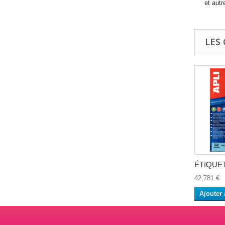
et aut
LES
ÉTIQUET
42,781 €
Ajouter 