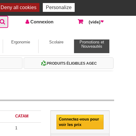
Accueil |
Contactez-nous
Connexion
Deny all cookies
Personalize
Connexion
(vide)
Ergonomie
Scolaire
Promotions et
Nouveautés
PRODUITS ÉLIGIBLES AGEC
CATAM
Connectez-vous pour
voir les prix
1