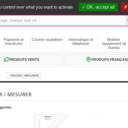
erts dès 59€ HT
 control over what you want to activate
OK, accept all
Papeterie et
Courrier expédition
Informatique et
Mobilier,
fournitures
téléphonie
équipement de
bureau
PRODUITS VERTS
PRODUITS FRANÇAIS
e
TRACER / MESURER
R / MESURER
gories