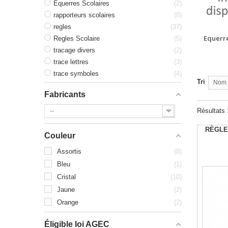
Equerres Scolaires
2
rapporteurs scolaires
8
regles
37
Equerre
Regles Scolaire
5
tracage divers
2
trace lettres
3
trace symboles
4
Tri
Nom p
Fabricants
Résultats 
--
RÈGLE
Couleur
Assortis
8
Bleu
1
Cristal
10
Jaune
2
Orange
2
Éligible loi AGEC