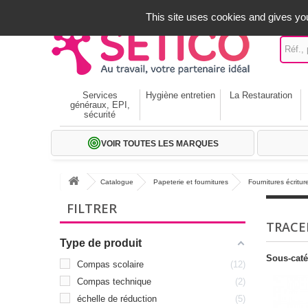
A votre service depuis 1971
-
02 32 22 35 20
- Frais off
This site uses cookies and gives you
Services
Hygiène entretien
La Restauration
généraux, EPI,
sécurité
VOIR TOUTES LES MARQUES
Catalogue
Papeterie et fournitures
Fournitures écritur
FILTRER
TRACE
Type de produit
Sous-caté
Compas scolaire
12
Compas technique
2
échelle de réduction
5