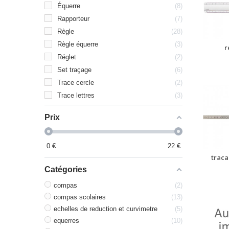
Équerre
8
Rapporteur
7
Règle
28
Règle équerre
3
r
Réglet
2
Set traçage
6
Trace cercle
2
Trace lettres
3
Prix
0
€
22
€
traca
Catégories
compas
2
compas scolaires
13
echelles de reduction et curvimetre
5
equerres
10