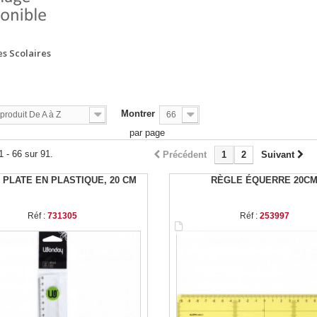
s Scolaires
Montrer
roduit De A à Z
66
par page
1 - 66 sur 91.
Précédent
1
2
Suivant
 PLATE EN PLASTIQUE, 20 CM
RÈGLE ÉQUERRE 20C
Réf :
731305
Réf :
253997