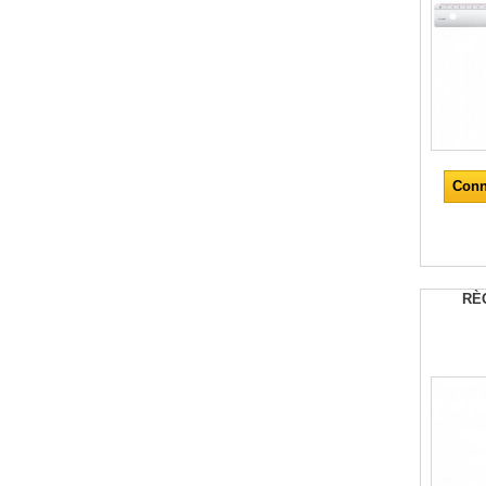
Conn
RÈ