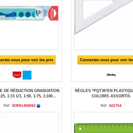
ectez-vous pour voir les prix
Connectez-vous pour voir les
E DE RÉDUCTION GRADUATION
RÈGLES *PQT36*EN PLASTIQ
:25, 1:33 1/3, 1:50, 1:75, 1:100...
COLORIS ASSORTIS
Réf :
SOF61450092
Réf :
422754