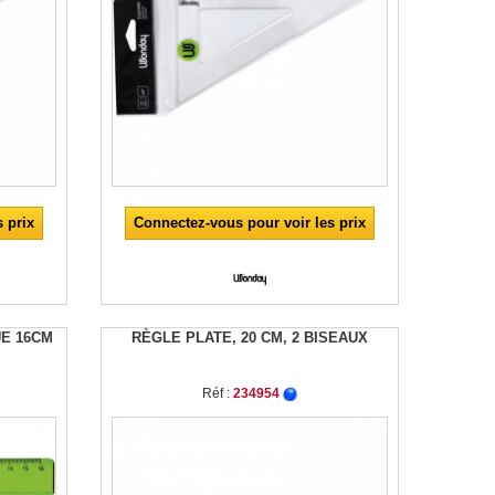
 prix
Connectez-vous pour voir les prix
UE 16CM
RÈGLE PLATE, 20 CM, 2 BISEAUX
Réf :
234954