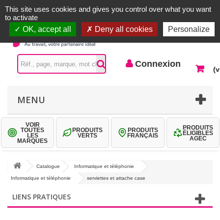
Accueil |
Contactez-nous
Connexion
This site uses cookies and gives you control over what you want
to activate
OK, accept all
Deny all cookies
Personalize
Connexion
(v
MENU
VOIR
PRODUITS
TOUTES
PRODUITS
PRODUITS
ÉLIGIBLES
LES
VERTS
FRANÇAIS
AGEC
MARQUES
Catalogue
Informatique et téléphonie
Informatique et téléphonie
serviettes et attache case
LIENS PRATIQUES