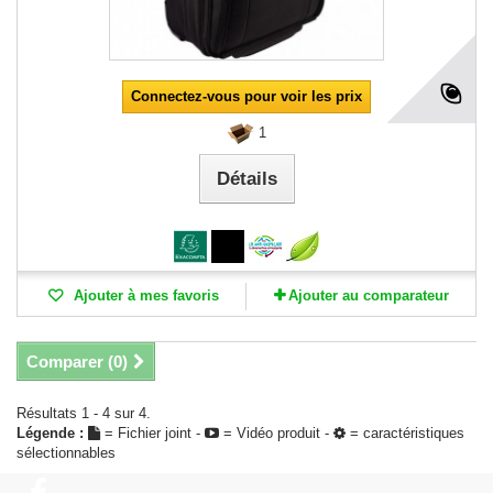
Connectez-vous pour voir les prix
1
Détails
Ajouter à mes favoris
Ajouter au comparateur
Comparer (
0
)
Résultats 1 - 4 sur 4.
Légende :
= Fichier joint -
= Vidéo produit -
= caractéristiques
sélectionnables