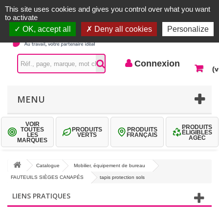
Accueil |
Contactez-nous
Connexion
This site uses cookies and gives you control over what you want
to activate
OK, accept all
Deny all cookies
Personalize
Connexion
(v
MENU
VOIR
PRODUITS
TOUTES
PRODUITS
PRODUITS
ÉLIGIBLES
LES
VERTS
FRANÇAIS
AGEC
MARQUES
Catalogue
Mobilier, équipement de bureau
FAUTEUILS SIÈGES CANAPÉS
tapis protection sols
LIENS PRATIQUES