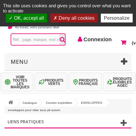
Accueil |
Contactez-nous
Connexion
This site uses cookies and gives you control over what you want
to activate
OK, accept all
Deny all cookies
Personalize
Connexion
(v
MENU
VOIR
PRODUITS
TOUTES
PRODUITS
PRODUITS
ÉLIGIBLES
LES
VERTS
FRANÇAIS
AGEC
MARQUES
Catalogue
Courrier expédition
ENVELOPPES
enveloppes pour mise sous pli autom
LIENS PRATIQUES