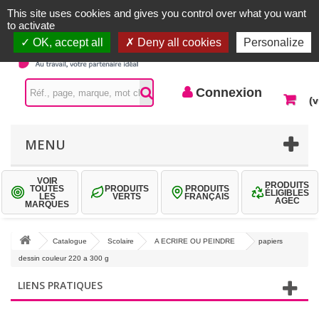
Accueil |
Contactez-nous
Connexion
This site uses cookies and gives you control over what you want
to activate
OK, accept all
Deny all cookies
Personalize
Connexion
(v
MENU
VOIR
PRODUITS
TOUTES
PRODUITS
PRODUITS
ÉLIGIBLES
LES
VERTS
FRANÇAIS
AGEC
MARQUES
Catalogue
Scolaire
A ECRIRE OU PEINDRE
papiers
dessin couleur 220 a 300 g
LIENS PRATIQUES