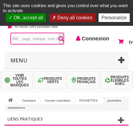
Accueil |
Contactez-nous
Connexion
This site uses cookies and gives you control over what you want
to activate
OK, accept all
Deny all cookies
Personalize
Connexion
(v
MENU
VOIR
PRODUITS
TOUTES
PRODUITS
PRODUITS
ÉLIGIBLES
LES
VERTS
FRANÇAIS
AGEC
MARQUES
Catalogue
Courrier expédition
POCHETTES
pochettes
matelassees
LIENS PRATIQUES