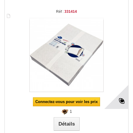
Réf :
331414
Connectez-vous pour voir les prix
1
Détails