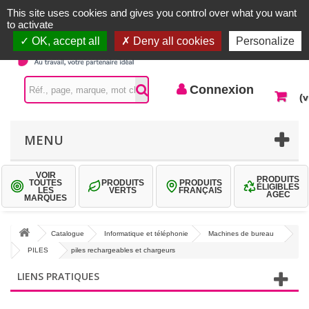
Accueil |
Contactez-nous
Connexion
This site uses cookies and gives you control over what you want
to activate
OK, accept all
Deny all cookies
Personalize
Connexion
(v
MENU
VOIR
PRODUITS
TOUTES
PRODUITS
PRODUITS
ÉLIGIBLES
LES
VERTS
FRANÇAIS
AGEC
MARQUES
Catalogue
Informatique et téléphonie
Machines de bureau
PILES
piles rechargeables et chargeurs
LIENS PRATIQUES