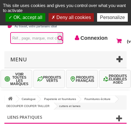
Accueil |
Contactez-nous
Connexion
This site uses cookies and gives you control over what you want
to activate
OK, accept all
Deny all cookies
Personalize
Connexion
(v
MENU
VOIR
PRODUITS
TOUTES
PRODUITS
PRODUITS
ÉLIGIBLES
LES
VERTS
FRANÇAIS
AGEC
MARQUES
Catalogue
Papeterie et fournitures
Fournitures écriture
DECOUPER COUPER TAILLER
cutters et lames
LIENS PRATIQUES