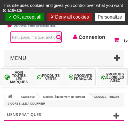
Accueil |
Contactez-nous
Connexion
This site uses cookies and gives you control over what you want
to activate
OK, accept all
Deny all cookies
Personalize
Connexion
(v
MENU
VOIR
PRODUITS
TOUTES
PRODUITS
PRODUITS
ÉLIGIBLES
LES
VERTS
FRANÇAIS
AGEC
MARQUES
Catalogue
Mobilier, équipement de bureau
MODULE, TRIEUR
& CORBEILLE A COURRIER
LIENS PRATIQUES