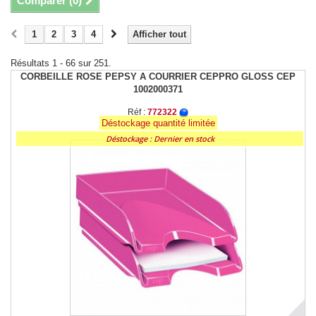
Comparer (
0
)
1
2
3
4
Afficher tout
Résultats 1 - 66 sur 251.
CORBEILLE ROSE PEPSY A COURRIER CEPPRO GLOSS CEP
1002000371
Réf :
772322
Déstockage quantité limitée
Déstockage : Dernier en stock