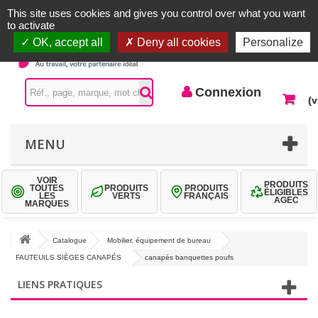
Accueil |
Contactez-nous
Connexion
This site uses cookies and gives you control over what you want
to activate
OK, accept all
Deny all cookies
Personalize
Connexion
(v
MENU
VOIR
PRODUITS
TOUTES
PRODUITS
PRODUITS
ÉLIGIBLES
LES
VERTS
FRANÇAIS
AGEC
MARQUES
Catalogue
Mobilier, équipement de bureau
FAUTEUILS SIÈGES CANAPÉS
canapés banquettes poufs
LIENS PRATIQUES