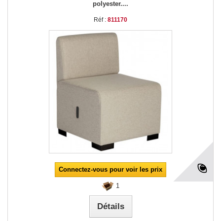
polyester....
Réf :
811170
Connectez-vous pour voir les prix
1
Détails