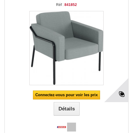
Réf :
841852
Connectez-vous pour voir les prix
Détails